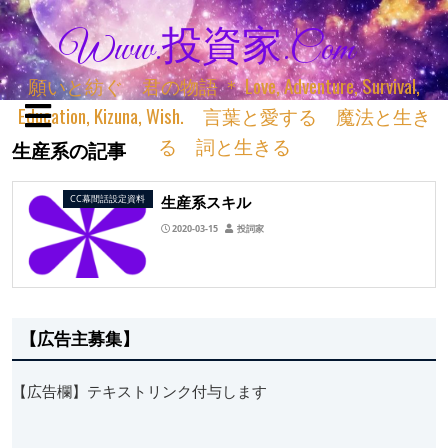
Www.投資家.com
願いと紡ぐ 君の物語 ＊ Love, Adventure, Survival,
Education, Kizuna, Wish. 言葉と愛する 魔法と生き
る 詞と生きる
生産系の記事
生産系スキル
CC幕間話設定資料
2020-03-15
投詞家
【広告主募集】
【広告欄】テキストリンク付与します