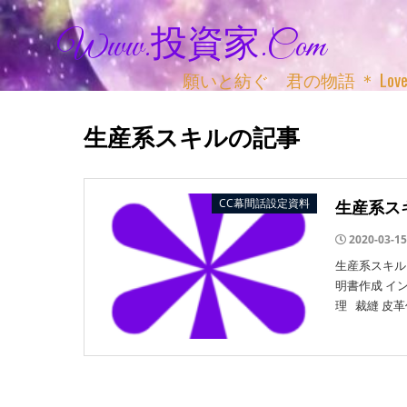
Www.投資家.com
願いと紡ぐ 君の物語 ＊ Love, Adv
生産系スキルの記事
CC幕間話設定資料
生産系ス
2020-03-15
生産系スキル
明書作成 イ
理 裁縫 皮革