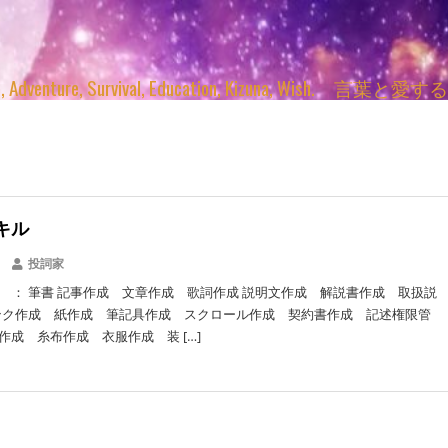
enture, Survival, Education, Kizuna, Wi
キル
投詞家
 ： 筆書 記事作成 文章作成 歌詞作成 説明文作成 解説書作成 取扱説
ンク作成 紙作成 筆記具作成 スクロール作成 契約書作成 記述権限管
作成 糸布作成 衣服作成 装 […]