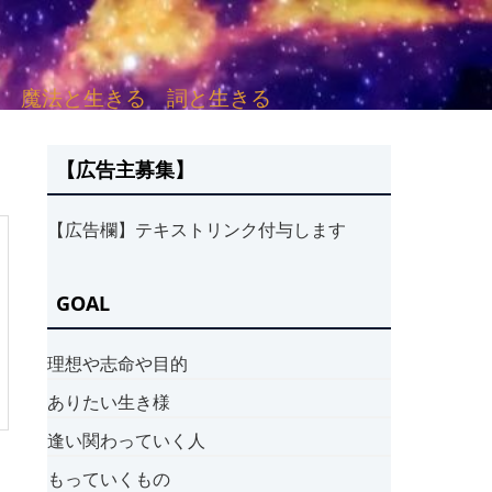
sh. 言葉と愛する 魔法と生きる 詞と生きる
【広告主募集】
【広告欄】テキストリンク付与します
GOAL
理想や志命や目的
ありたい生き様
逢い関わっていく人
もっていくもの