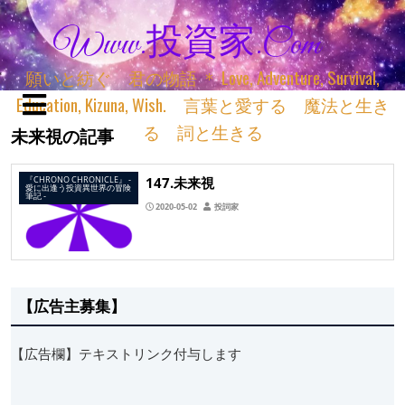
Www.投資家.com
願いと紡ぐ 君の物語 ＊ Love, Adventure, Survival,
Education, Kizuna, Wish. 言葉と愛する 魔法と生き
る 詞と生きる
未来視の記事
147.未来視
『CHRONO CHRONICLE』 ‐
愛に出逢う投資異世界の冒険
筆記 ‐
2020-05-02
投詞家
【広告主募集】
【広告欄】テキストリンク付与します