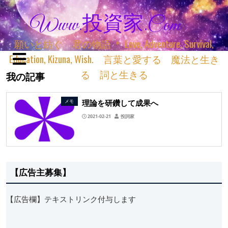
Www.投資家.com
願いと紡ぐ 君の物語 ＊ Love, Adventure, Survival,
Education, Kizuna, Wish. 言葉と愛する 魔法と生き
る 詞と生きる
我の記事
理論を研鑽して成果へ
メモ
2021-02-21
投詞家
【広告主募集】
【広告欄】テキストリンク付与します