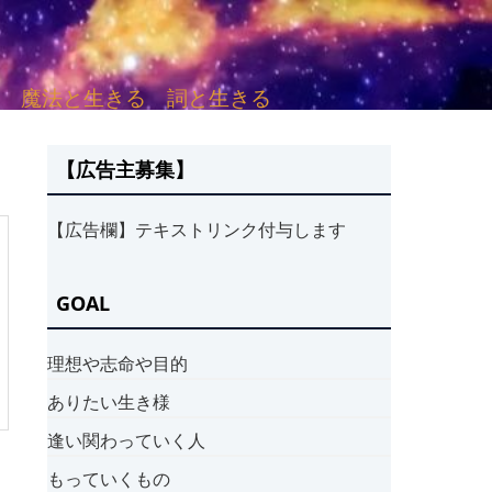
sh. 言葉と愛する 魔法と生きる 詞と生きる
【広告主募集】
【広告欄】テキストリンク付与します
GOAL
理想や志命や目的
ありたい生き様
逢い関わっていく人
もっていくもの