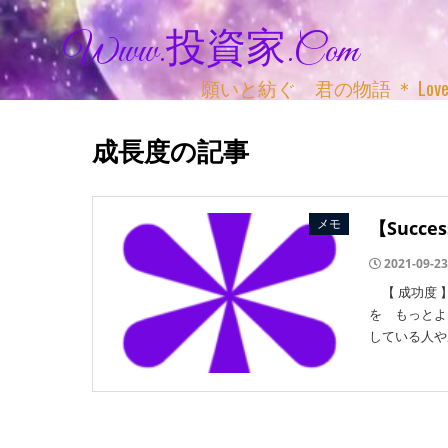
Www.投資家.com
願いと紡ぐ 君の物語 ＊ Love, Adv
成長度の記事
メモ
【Succe
2021-09-23
【 成功度 】成功
を もっとよ
している人や成