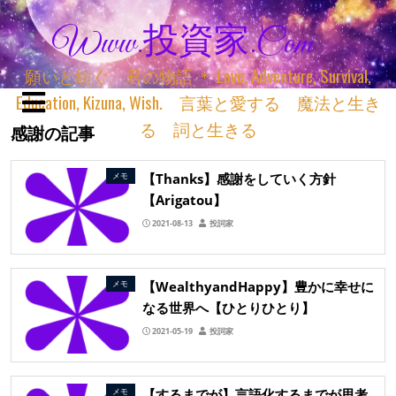
Www.投資家.com
願いと紡ぐ 君の物語 ＊ Love, Adventure, Survival,
Education, Kizuna, Wish. 言葉と愛する 魔法と生き
る 詞と生きる
感謝の記事
【Thanks】感謝をしていく方針
メモ
【Arigatou】
2021-08-13
投詞家
【WealthyandHappy】豊かに幸せに
メモ
なる世界へ【ひとりひとり】
2021-05-19
投詞家
【するまでが】言語化するまでが思考
メモ