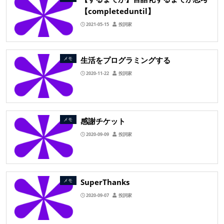
【completeduntil】
2021-05-15
投詞家
生活をプログラミングする
メモ
2020-11-22
投詞家
感謝チケット
メモ
2020-09-09
投詞家
SuperThanks
メモ
2020-09-07
投詞家