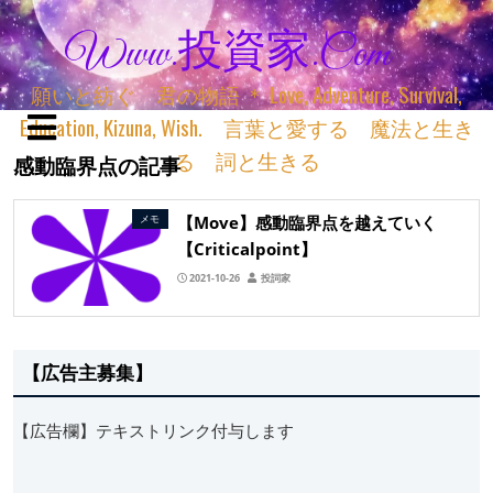
Www.投資家.com
願いと紡ぐ 君の物語 ＊ Love, Adventure, Survival,
Education, Kizuna, Wish. 言葉と愛する 魔法と生き
る 詞と生きる
感動臨界点の記事
【Move】感動臨界点を越えていく
メモ
【Criticalpoint】
2021-10-26
投詞家
【広告主募集】
【広告欄】テキストリンク付与します