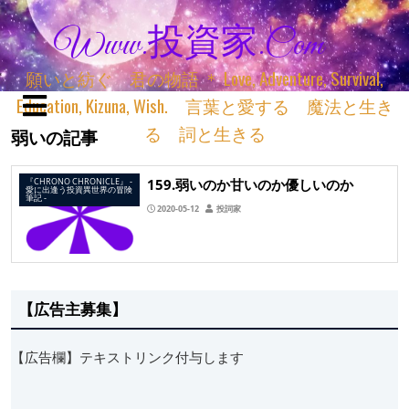
Www.投資家.com
願いと紡ぐ 君の物語 ＊ Love, Adventure, Survival,
Education, Kizuna, Wish. 言葉と愛する 魔法と生き
る 詞と生きる
弱いの記事
159.弱いのか甘いのか優しいのか
『CHRONO CHRONICLE』 ‐
愛に出逢う投資異世界の冒険
筆記 ‐
2020-05-12
投詞家
【広告主募集】
【広告欄】テキストリンク付与します