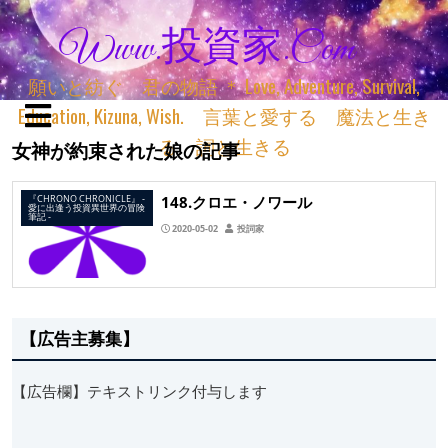
Www.投資家.com
願いと紡ぐ 君の物語 ＊ Love, Adventure, Survival,
Education, Kizuna, Wish. 言葉と愛する 魔法と生き
る 詞と生きる
女神が約束された娘の記事
148.クロエ・ノワール
『CHRONO CHRONICLE』 ‐
愛に出逢う投資異世界の冒険
筆記 ‐
2020-05-02
投詞家
【広告主募集】
【広告欄】テキストリンク付与します