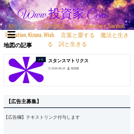
Www.投資家.com
願いと紡ぐ 君の物語 ＊ Love, Adventure, Survival,
Education, Kizuna, Wish. 言葉と愛する 魔法と生き
る 詞と生きる
地図の記事
スタンスマトリクス
メモ
2020-08-25
投詞家
【広告主募集】
【広告欄】テキストリンク付与します