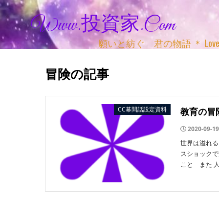
Www.投資家.com
願いと紡ぐ 君の物語 ＊ Love, Adv
冒険の記事
CC幕間話設定資料
教育の冒
2020-09-19
世界は溢れる
スショックで
こと また 人