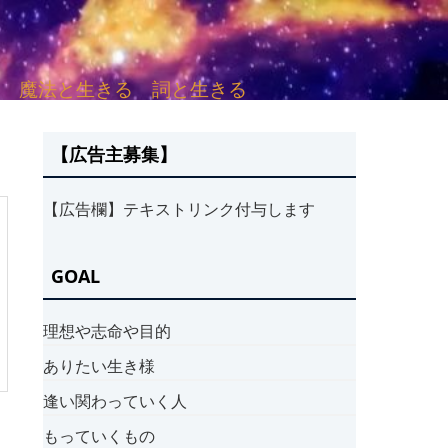
sh. 言葉と愛する 魔法と生きる 詞と生きる
【広告主募集】
【広告欄】テキストリンク付与します
GOAL
理想や志命や目的
ありたい生き様
逢い関わっていく人
もっていくもの