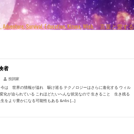
enture, Survival, Education, Kizuna, Wi
険者
投詞家
 今は 世界の情報が溢れ 駆け巡る テクノロジーはさらに進化する ウィル
変化が迫られている これほどたいへんな状況なので 生きること 生き残る
生をより豊かになる可能性もある &nbs […]