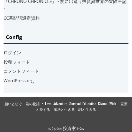
『CHRONO CHRONICLE』 ‐ 愛に出逢う投資異世界の冒険筆記
‐
CC幕間話設定資料
Config
ログイン
投稿フィード
コメントフィード
WordPress.org
願いと紡ぐ 君の物語 ＊ Love, Adventure, Survival, Education, Kizuna, Wish. 言葉
と愛する 魔法と生きる 詞と生きる
© Www.投資家.com