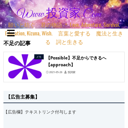
Www.投資家.com
願いと紡ぐ 君の物語 ＊ Love, Adventure, Survival,
Education, Kizuna, Wish. 言葉と愛する 魔法と生き
る 詞と生きる
不足の記事
【Possible】不足からできるへ
メモ
【approach】
2021-05-26
投詞家
【広告主募集】
【広告欄】テキストリンク付与します