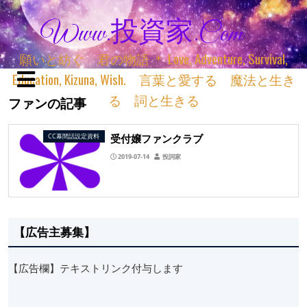
Www.投資家.com
願いと紡ぐ 君の物語 ＊ Love, Adventure, Survival,
Education, Kizuna, Wish. 言葉と愛する 魔法と生き
る 詞と生きる
ファンの記事
受付嬢ファンクラブ
CC幕間話設定資料
2019-07-14
投詞家
【広告主募集】
【広告欄】テキストリンク付与します