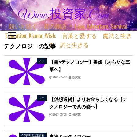
Www.投資家.com
願いと紡ぐ 君の物語 ＊ Love, Adventure, Survival,
Education, Kizuna, Wish. 言葉と愛する 魔法と生き
る 詞と生きる
テクノロジーの記事
【書×テクノロジー】書優【あらたな三
メモ
筆へ】
2021-05-07
投詞家
【仮想通貨】よりお金らしくなる【テ
メモ
クノロジーで真の姿へ】
2021-05-03
投詞家
魔法とテクノロジー
CC幕間話設定資料