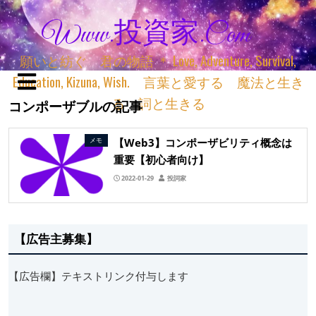
Www.投資家.com
願いと紡ぐ 君の物語 ＊ Love, Adventure, Survival,
Education, Kizuna, Wish. 言葉と愛する 魔法と生き
る 詞と生きる
コンポーザブルの記事
【Web3】コンポーザビリティ概念は
メモ
重要【初心者向け】
2022-01-29
投詞家
【広告主募集】
【広告欄】テキストリンク付与します