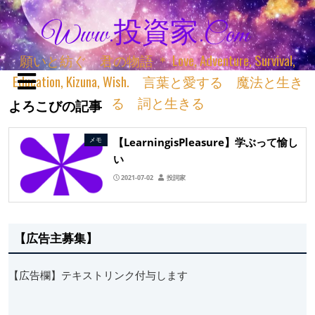
Www.投資家.com
願いと紡ぐ 君の物語 ＊ Love, Adventure, Survival,
Education, Kizuna, Wish. 言葉と愛する 魔法と生き
る 詞と生きる
よろこびの記事
【LearningisPleasure】学ぶって愉し
メモ
い
2021-07-02
投詞家
【広告主募集】
【広告欄】テキストリンク付与します