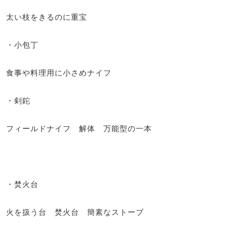
太い枝をきるのに重宝
・小包丁
食事や料理用に小さめナイフ
・剣鉈
フィールドナイフ 解体 万能型の一本
・焚火台
火を扱う台 焚火台 簡素なストーブ