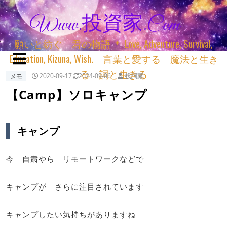
Www.投資家.com
願いと紡ぐ 君の物語 ＊ Love, Adventure, Survival,
Education, Kizuna, Wish. 言葉と愛する 魔法と生き
る 詞と生きる
メモ
2020-09-17
2024-09-06
投詞家
【Camp】ソロキャンプ
キャンプ
今 自粛やら リモートワークなどで
キャンプが さらに注目されています
キャンプしたい気持ちがありますね