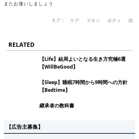
またお逢いしましょう
タグ：
ケア
スキン
ボディ
肌
RELATED
【Life】結局よいとなる生き方究極6選
【WillBeGood】
【Sleep】睡眠7時間から9時間への方針
【Bedtime】
継承者の教科書
【広告主募集】