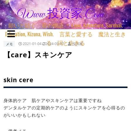
Www.投資家.com
願いと紡ぐ 君の物語 ＊ Love, Adventure, Survival,
Education, Kizuna, Wish. 言葉と愛する 魔法と生き
る 詞と生きる
メモ
2021-01-04
2024-09-07
投詞家
【care】スキンケア
skin cere
身体的ケア 肌ケアやスキンケアは重要ですね
デンタルケアの定期的ケアのようにスキンケアを心得るの
がいいかもしれない
備考メモ