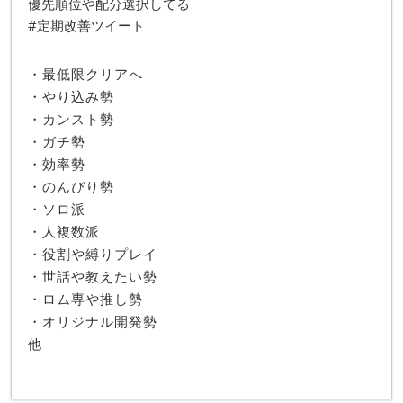
優先順位や配分選択してる
#定期改善ツイート
・最低限クリアへ
・やり込み勢
・カンスト勢
・ガチ勢
・効率勢
・のんびり勢
・ソロ派
・人複数派
・役割や縛りプレイ
・世話や教えたい勢
・ロム専や推し勢
・オリジナル開発勢
他