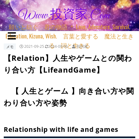
Www.投資家.com
願いと紡ぐ 君の物語 ＊ Love, Adventure, Survival,
Education, Kizuna, Wish. 言葉と愛する 魔法と生き
る 詞と生きる
メモ
2021-09-25
2024-09-06
投詞家
【Relation】人生やゲームとの関わ
り合い方【LifeandGame】
【 人生とゲーム 】向き合い方や関
わり合い方や姿勢
Relationship with life and games