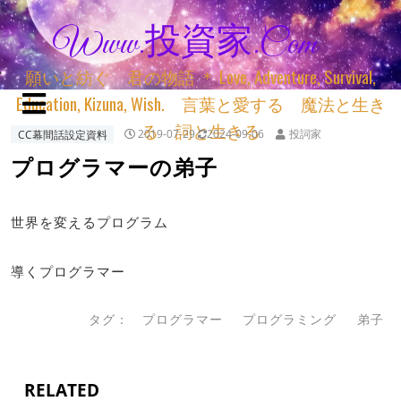
Www.投資家.com
願いと紡ぐ 君の物語 ＊ Love, Adventure, Survival,
Education, Kizuna, Wish. 言葉と愛する 魔法と生き
る 詞と生きる
CC幕間話設定資料
2019-07-29
2024-09-06
投詞家
プログラマーの弟子
世界を変えるプログラム
導くプログラマー
タグ：
プログラマー
プログラミング
弟子
RELATED