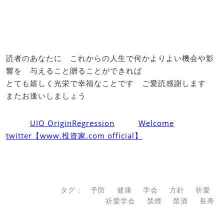
読者のあなたに これからの人生で何かよりよい機会や影
響を 与えること贈ることができれば
とても嬉しく光栄で幸福なことです ご愛読感謝します
またお逢いしましょう
UIO OriginRegression
Welcome
twitter【www.投資家.com official】
タグ：
予防
健康
学会
方針
祈愛
祈愛学会
禁煙
禁酒
長寿