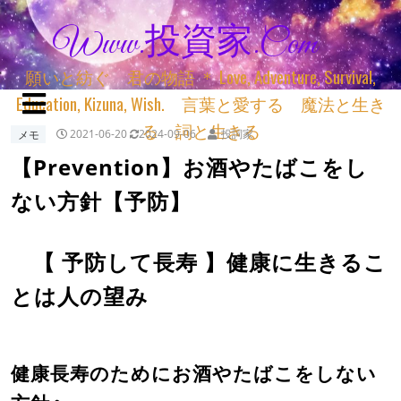
Www.投資家.com
願いと紡ぐ 君の物語 ＊ Love, Adventure, Survival,
Education, Kizuna, Wish. 言葉と愛する 魔法と生き
る 詞と生きる
メモ
2021-06-20
2024-09-06
投詞家
【Prevention】お酒やたばこをし
ない方針【予防】
【 予防して長寿 】健康に生きるこ
とは人の望み
健康長寿のためにお酒やたばこをしない