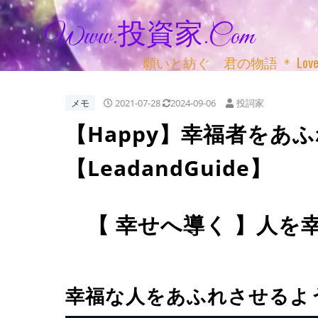
Www.投資家.com
願いと紡ぐ 君の物語 ＊ Love, Adv
メモ
2021-07-28
2024-09-06
投詞家
【Happy】幸福者をあ
【LeadandGuide】
【 幸せへ導く 】人を
幸福な人をあふれさせるよ