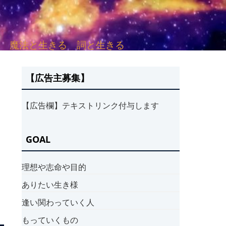
sh. 言葉と愛する 魔法と生きる 詞と生きる
【広告主募集】
【広告欄】テキストリンク付与します
GOAL
理想や志命や目的
ありたい生き様
逢い関わっていく人
もっていくもの