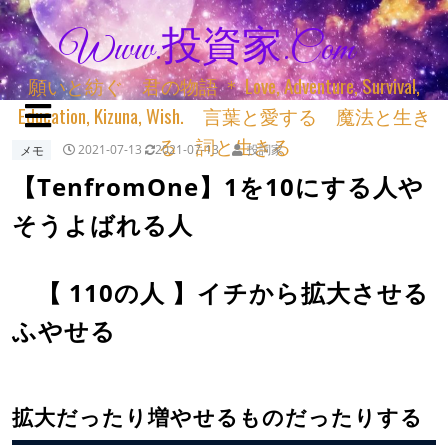
Www.投資家.com
願いと紡ぐ 君の物語 ＊ Love, Adventure, Survival,
Education, Kizuna, Wish. 言葉と愛する 魔法と生き
る 詞と生きる
メモ
2021-07-13
2021-07-13
投詞家
【TenfromOne】1を10にする人や
そうよばれる人
【 110の人 】イチから拡大させる
ふやせる
拡大だったり増やせるものだったりする