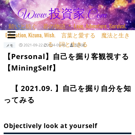
Www.投資家.com
願いと紡ぐ 君の物語 ＊ Love, Adventure, Survival,
Education, Kizuna, Wish. 言葉と愛する 魔法と生き
る 詞と生きる
メモ
2021-09-22
2024-09-06
投詞家
【Personal】自己を掘り客観視する
【MiningSelf】
【 2021.09. 】自己を掘り自分を知
ってみる
Objectively look at yourself