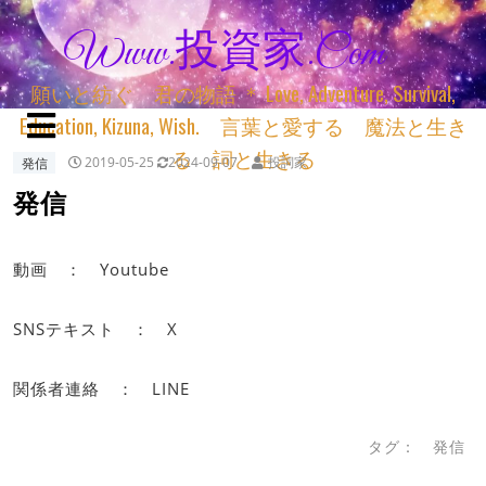
Www.投資家.com
願いと紡ぐ 君の物語 ＊ Love, Adventure, Survival,
Education, Kizuna, Wish. 言葉と愛する 魔法と生き
る 詞と生きる
発信
2019-05-25
2024-09-07
投詞家
発信
動画 ： Youtube
SNSテキスト ： X
関係者連絡 ： LINE
タグ：
発信