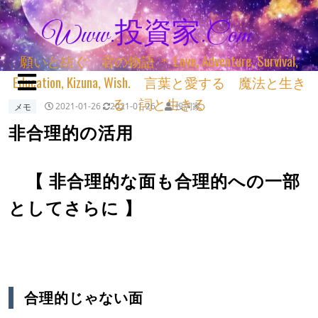
Www.投資家.com
願いと紡ぐ 君の物語 ＊ Love, Adventure, Survival,
Education, Kizuna, Wish. 言葉と愛する 魔法と生き
る 詞と生きる
メモ
2021-01-26
2021-01-26
投詞家
非合理的の活用
【 非合理的な面も合理的への一部
としてさらに 】
合理的じゃない面