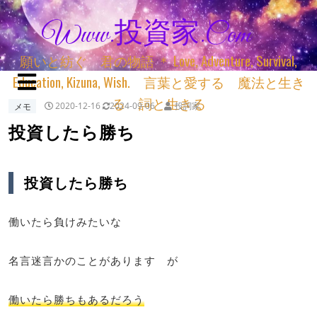
Www.投資家.com
願いと紡ぐ 君の物語 ＊ Love, Adventure, Survival,
Education, Kizuna, Wish. 言葉と愛する 魔法と生き
る 詞と生きる
メモ
2020-12-16
2024-09-06
投詞家
投資したら勝ち
投資したら勝ち
働いたら負けみたいな
名言迷言かのことがあります が
働いたら勝ちもあるだろう