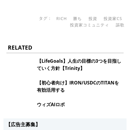
タグ：
RICH
勝ち
投資
投資家CS
投資家コミュニティ
謳歌
RELATED
【LifeGoals】人生の目標の3つを目指し
ていく方針【Trinity】
【初心者向け】IRON/USDCのTITANを
有効活用する
ウィズAIロボ
【広告主募集】