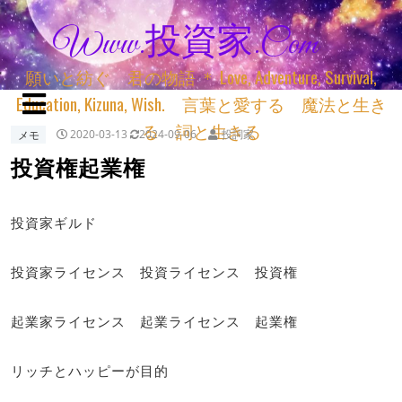
Www.投資家.com
願いと紡ぐ 君の物語 ＊ Love, Adventure, Survival,
Education, Kizuna, Wish. 言葉と愛する 魔法と生き
る 詞と生きる
メモ
2020-03-13
2024-09-06
投詞家
投資権起業権
投資家ギルド
投資家ライセンス 投資ライセンス 投資権
起業家ライセンス 起業ライセンス 起業権
リッチとハッピーが目的