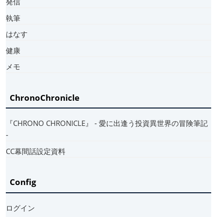
発信
執筆
はなす
健康
メモ
ChronoChronicle
『CHRONO CHRONICLE』 ‐ 愛に出逢う投資異世界の冒険筆記
‐
CC幕間話設定資料
Config
ログイン