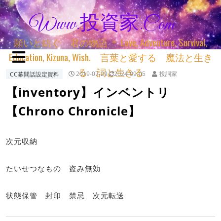
Www.投資家.com
願いと紡ぐ 君の物語 ＊ Love, Adventure, Survival,
Education, Kizuna, Wish. 言葉と愛する 魔法と生き
る 詞と生きる
CC幕間話設定資料
2019-07-29
2024-09-05
投詞家
【inventory】インベントリ
【Chrono Chronicle】
次元収納
たいせつなもの 盗み無効
状態保管 封印 禁忌 次元転送