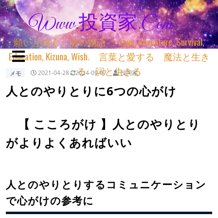
Www.投資家.com
願いと紡ぐ 君の物語 ＊ Love, Adventure, Survival,
Education, Kizuna, Wish. 言葉と愛する 魔法と生き
る 詞と生きる
メモ
2021-04-28
2024-09-07
投詞家
人とのやりとりに6つの心がけ
【 こころがけ 】人とのやりとり
がよりよくあればいい
人とのやりとりするコミュニケーション
で心がけの参考に