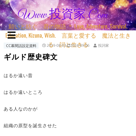
Www.投資家.com
願いと紡ぐ 君の物語 ＊ Love, Adventure, Survival,
Education, Kizuna, Wish. 言葉と愛する 魔法と生き
る 詞と生きる
CC幕間話設定資料
2019-08-03
2024-09-06
投詞家
ギルド歴史碑文
はるか遠い昔
はるか遠いところ
ある人なのかが
組織の原型を誕生させた