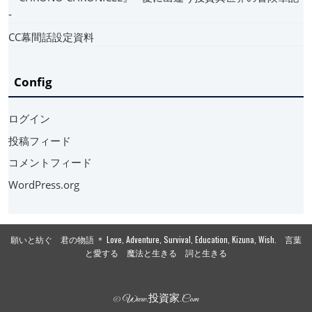
‐
CC幕間話設定資料
Config
ログイン
投稿フィード
コメントフィード
WordPress.org
願いと紡ぐ 君の物語 ＊ Love, Adventure, Survival, Education, Kizuna, Wish. 言葉
と愛する 魔法と生きる 詞と生きる
© Www.投資家.com