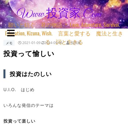
Www.投資家.com
願いと紡ぐ 君の物語 ＊ Love, Adventure, Survival,
Education, Kizuna, Wish. 言葉と愛する 魔法と生き
る 詞と生きる
メモ
2021-01-09
2024-09-06
投詞家
投資って愉しい
投資はたのしい
U.I.O. はじめ
いろんな発信のテーマは
投資って楽しい