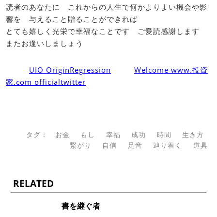
読者のあなたに これからの人生で何かよりよい機会や影
響を 与えること贈ることができれば
とても嬉しく光栄で幸福なことです ご愛読感謝します
またお逢いしましょう
UIO OriginRegression
Welcome www.投資
家.com officialtwitter
タグ：
お金
もし
幸福
成功
時間
生き方
繋がり
自信
足音
辿り着く
道具
RELATED
書を継ぐ者