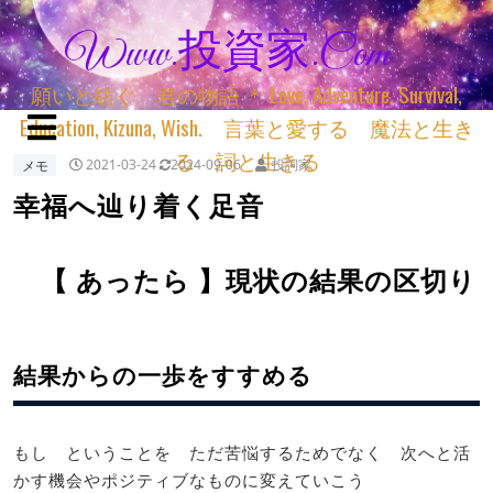
Www.投資家.com
願いと紡ぐ 君の物語 ＊ Love, Adventure, Survival,
Education, Kizuna, Wish. 言葉と愛する 魔法と生き
る 詞と生きる
メモ
2021-03-24
2024-09-06
投詞家
幸福へ辿り着く足音
【 あったら 】現状の結果の区切り
結果からの一歩をすすめる
もし ということを ただ苦悩するためでなく 次へと活
かす機会やポジティブなものに変えていこう