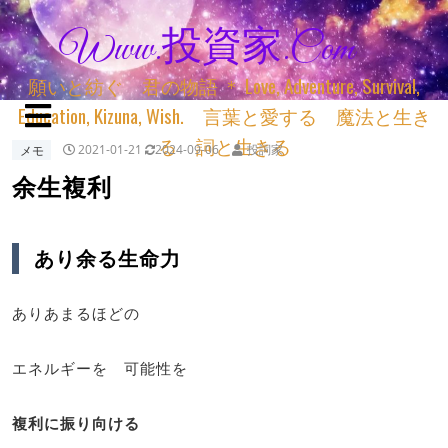
Www.投資家.com
願いと紡ぐ 君の物語 ＊ Love, Adventure, Survival,
Education, Kizuna, Wish. 言葉と愛する 魔法と生き
る 詞と生きる
メモ
2021-01-21
2024-09-06
投詞家
余生複利
あり余る生命力
ありあまるほどの
エネルギーを 可能性を
複利に振り向ける