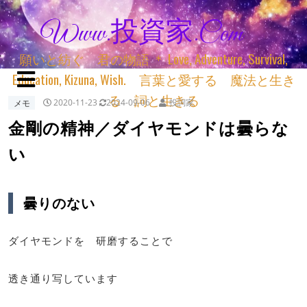
Www.投資家.com
願いと紡ぐ 君の物語 ＊ Love, Adventure, Survival,
Education, Kizuna, Wish. 言葉と愛する 魔法と生き
る 詞と生きる
メモ
2020-11-23
2024-09-06
投詞家
金剛の精神／ダイヤモンドは曇らな
い
曇りのない
ダイヤモンドを 研磨することで
透き通り写しています