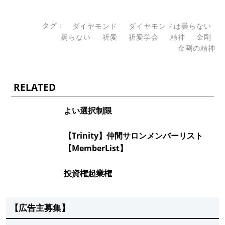
タグ：
ダイヤモンド
ダイヤモンドは曇らない
曇らない
祈愛
祈愛学会
精神
金剛
金剛の精神
RELATED
よい選択制限
【Trinity】仲間サロンメンバーリスト
【MemberList】
投資権起業権
【広告主募集】