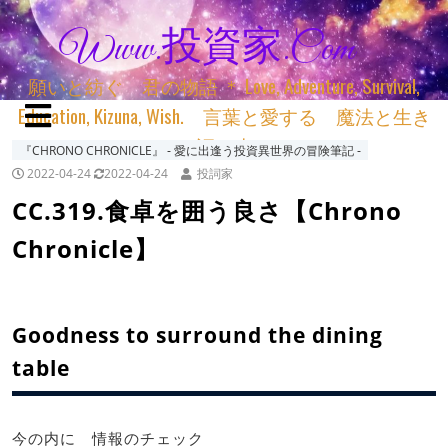
Www.投資家.com
願いと紡ぐ 君の物語 ＊ Love, Adventure, Survival,
Education, Kizuna, Wish. 言葉と愛する 魔法と生き
る 詞と生きる
『CHRONO CHRONICLE』 ‐ 愛に出逢う投資異世界の冒険筆記 ‐
2022-04-24
2022-04-24
投詞家
CC.319.食卓を囲う良さ【Chrono
Chronicle】
Goodness to surround the dining
table
今の内に 情報のチェック