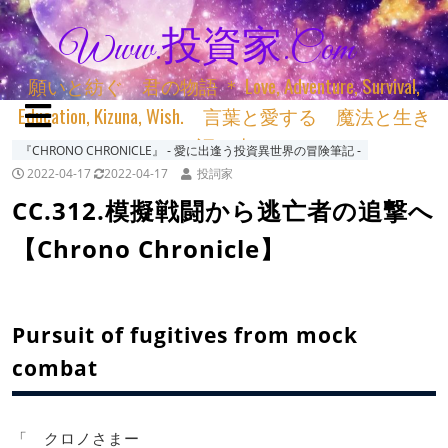
Www.投資家.com
願いと紡ぐ 君の物語 ＊ Love, Adventure, Survival,
Education, Kizuna, Wish. 言葉と愛する 魔法と生き
る 詞と生きる
『CHRONO CHRONICLE』 ‐ 愛に出逢う投資異世界の冒険筆記 ‐
2022-04-17
2022-04-17
投詞家
CC.312.模擬戦闘から逃亡者の追撃へ
【Chrono Chronicle】
Pursuit of fugitives from mock
combat
「 クロノさまー