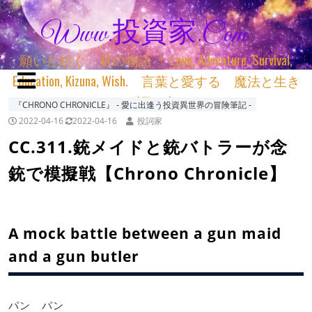
Www.投資家.com
願いと紡ぐ 君の物語 ＊ Love, Adventure, Survival,
Education, Kizuna, Wish. 言葉と愛する 魔法と生き
る 詞と生きる
『CHRONO CHRONICLE』 ‐ 愛に出逢う投資異世界の冒険筆記 ‐
2022-04-16
2022-04-16
投詞家
CC.311.銃メイドと銃バトラーが念
銃で模擬戦【Chrono Chronicle】
A mock battle between a gun maid
and a gun butler
パン パン