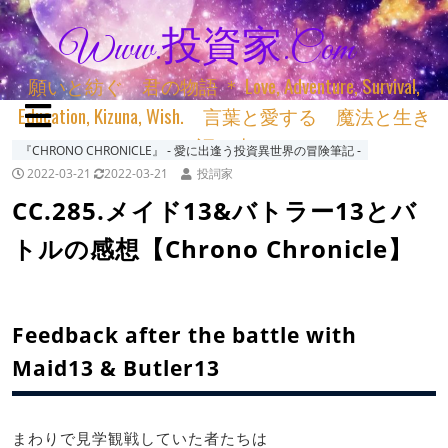
Www.投資家.com
願いと紡ぐ 君の物語 ＊ Love, Adventure, Survival,
Education, Kizuna, Wish. 言葉と愛する 魔法と生き
る 詞と生きる
『CHRONO CHRONICLE』 ‐ 愛に出逢う投資異世界の冒険筆記 ‐
2022-03-21
2022-03-21
投詞家
CC.285.メイド13&バトラー13とバ
トルの感想【Chrono Chronicle】
Feedback after the battle with
Maid13 & Butler13
まわりで見学観戦していた者たちは