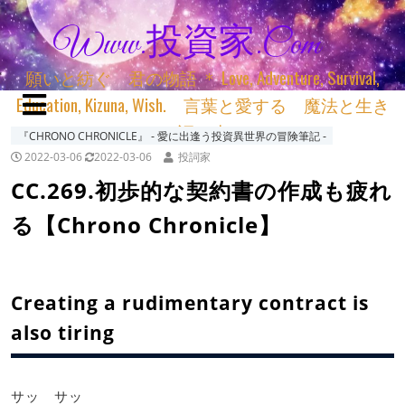
Www.投資家.com
願いと紡ぐ 君の物語 ＊ Love, Adventure, Survival,
Education, Kizuna, Wish. 言葉と愛する 魔法と生き
る 詞と生きる
『CHRONO CHRONICLE』 ‐ 愛に出逢う投資異世界の冒険筆記 ‐
2022-03-06
2022-03-06
投詞家
CC.269.初歩的な契約書の作成も疲れ
る【Chrono Chronicle】
Creating a rudimentary contract is
also tiring
サッ サッ