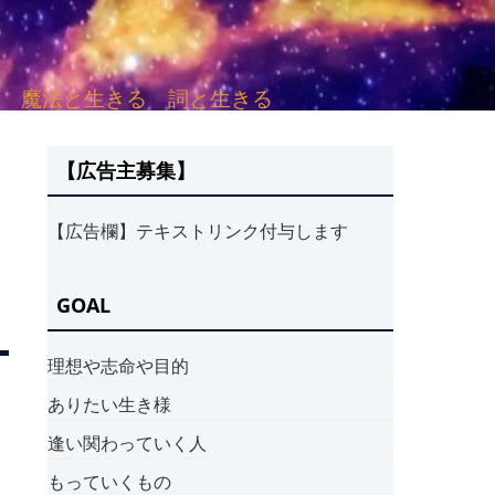
sh. 言葉と愛する 魔法と生きる 詞と生きる
【広告主募集】
【広告欄】テキストリンク付与します
GOAL
理想や志命や目的
ありたい生き様
逢い関わっていく人
もっていくもの