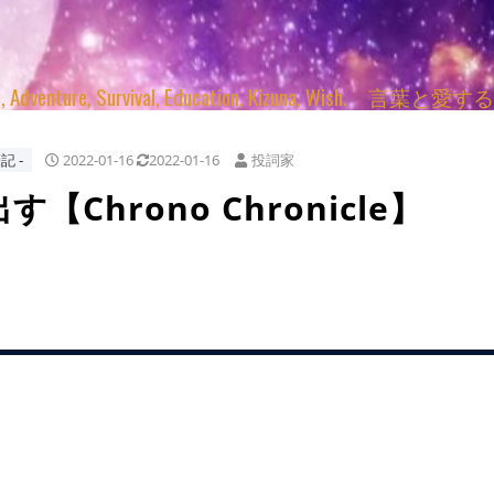
enture, Survival, Education, Kizuna, Wi
記 ‐
2022-01-16
2022-01-16
投詞家
【Chrono Chronicle】