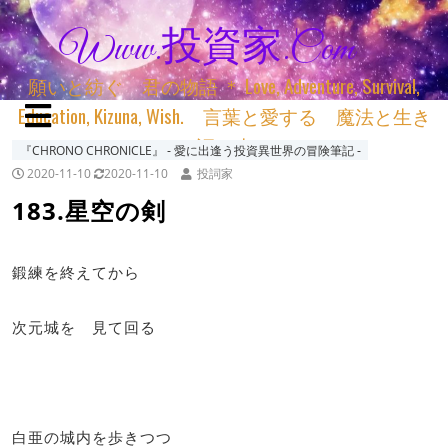
Www.投資家.com
願いと紡ぐ 君の物語 ＊ Love, Adventure, Survival,
Education, Kizuna, Wish. 言葉と愛する 魔法と生き
る 詞と生きる
『CHRONO CHRONICLE』 ‐ 愛に出逢う投資異世界の冒険筆記 ‐
2020-11-10
2020-11-10
投詞家
183.星空の剣
鍛練を終えてから
次元城を 見て回る
白亜の城内を歩きつつ