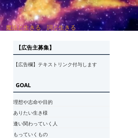
sh. 言葉と愛する 魔法と生きる 詞と生きる
【広告主募集】
【広告欄】テキストリンク付与します
GOAL
理想や志命や目的
ありたい生き様
逢い関わっていく人
もっていくもの