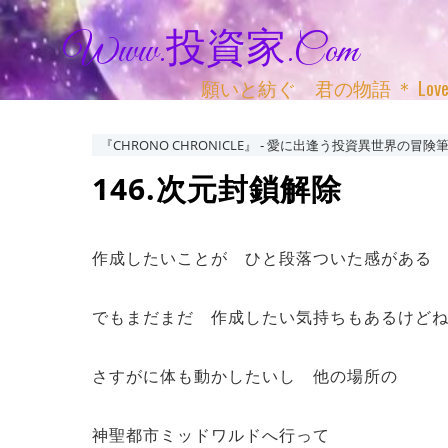
Www.投資家.com
願いと紡ぐ 君の物語 ＊ Love, Adv
『CHRONO CHRONICLE』 ‐ 愛に出逢う投資異世界の冒険筆
146.次元封鎖解除
作成したいことが ひと段落ついた感がある
でもまだまだ 作成したい気持ちもあるけど
さすがに体も動かしたいし 他の場所の
神聖都市ミッドワルドへ行って