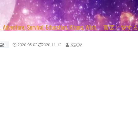
enture, Survival, Education, Kizuna, Wi
記 ‐
2020-05-02
2020-11-12
投詞家
ね