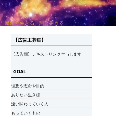
sh. 言葉と愛する 魔法と生きる 詞と生きる
【広告主募集】
【広告欄】テキストリンク付与します
GOAL
理想や志命や目的
ありたい生き様
逢い関わっていく人
もっていくもの