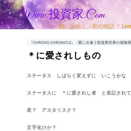
Www.投資家.com
願いと紡ぐ 君の物語 ＊ Love, Adv
『CHRONO CHRONICLE』 ‐ 愛に出逢う投資異世界の冒険筆
＊に愛されしもの
ステータス しばらく変えずに いこうかな
ステータスに ＊に愛されし者 と表記され
星？ アスタリスク？
文字化けか？