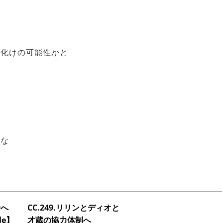
字化けの可能性かと
かな
せへ
CC.249.リリンとディオと
le】
才蔵の協力体制へ