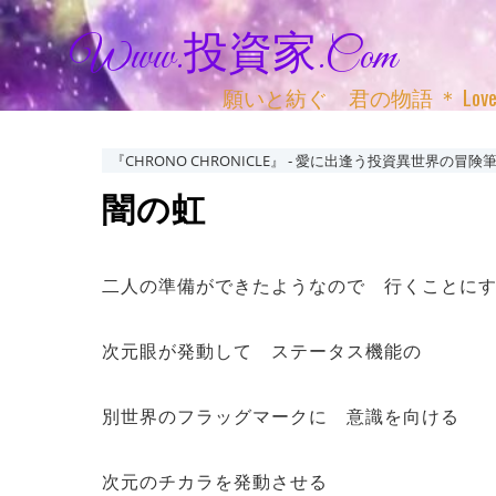
Www.投資家.com
願いと紡ぐ 君の物語 ＊ Love, Adv
『CHRONO CHRONICLE』 ‐ 愛に出逢う投資異世界の冒険筆
闇の虹
二人の準備ができたようなので 行くことに
次元眼が発動して ステータス機能の
別世界のフラッグマークに 意識を向ける
次元のチカラを発動させる