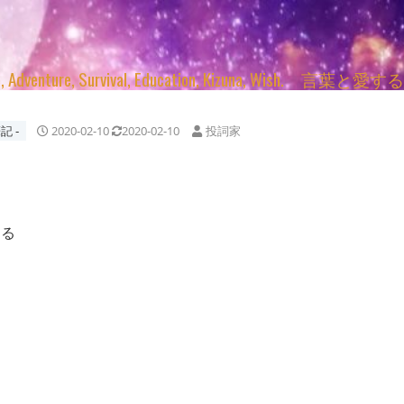
enture, Survival, Education, Kizuna, Wi
記 ‐
2020-02-10
2020-02-10
投詞家
する