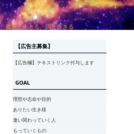
sh. 言葉と愛する 魔法と生きる 詞と生きる
【広告主募集】
【広告欄】テキストリンク付与します
GOAL
理想や志命や目的
ありたい生き様
逢い関わっていく人
もっていくもの