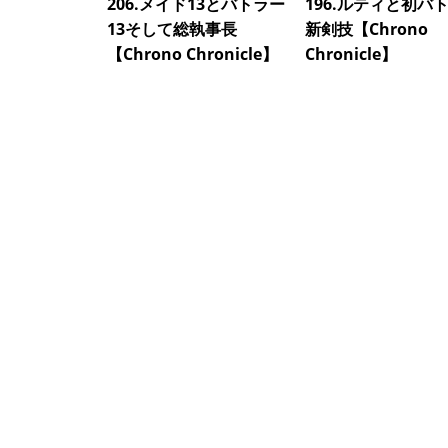
206.メイド13とバトラー
196.ルティと初バ
13そして総執事長
新剣技【Chrono
【Chrono Chronicle】
Chronicle】