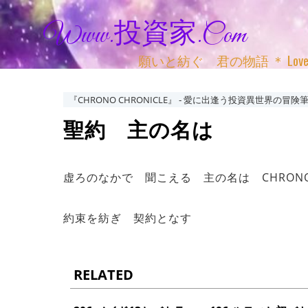
Www.投資家.com
願いと紡ぐ 君の物語 ＊ Love, Adv
『CHRONO CHRONICLE』 ‐ 愛に出逢う投資異世界の冒険筆
聖約 主の名は
虚ろのなかで 聞こえる 主の名は CHRON
約束を紡ぎ 契約となす
RELATED