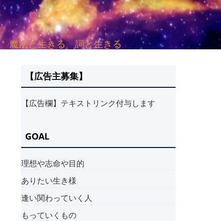
sh. 言葉と愛する 魔法と生きる 詞と生きる
【広告主募集】
【広告欄】テキストリンク付与します
GOAL
理想や志命や目的
ありたい生き様
逢い関わっていく人
もっていくもの