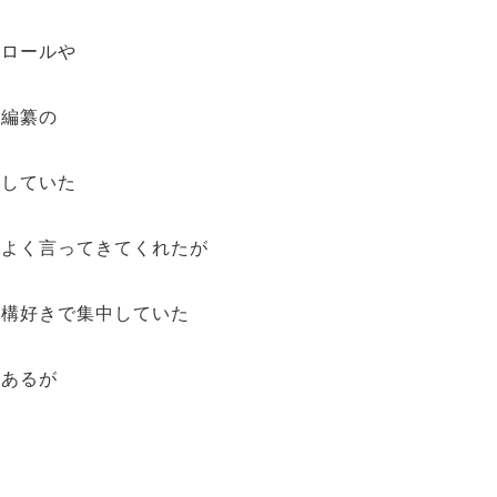
クロールや
変編纂の
みしていた
 よく言ってきてくれたが
結構好きで集中していた
があるが