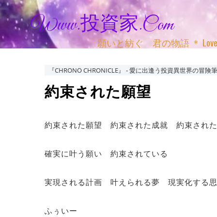
Www.投資家.com
願いと紡ぐ 君の物語 ＊ Love, Adv
『CHRONO CHRONICLE』 ‐ 愛に出逢う投資異世界の冒険筆
約束された願望
約束された願望 約束された成就 約束され
確実に叶う願い 約束されている
実現される計画 叶えられる夢 現実化する
ふぅいー