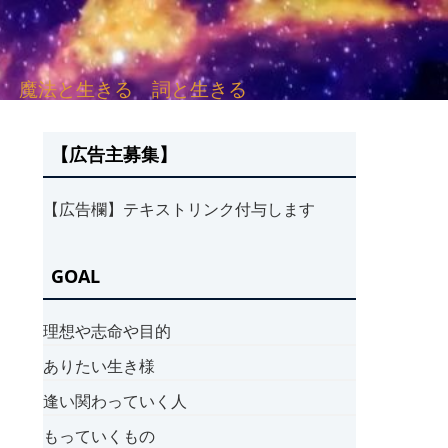
sh. 言葉と愛する 魔法と生きる 詞と生きる
【広告主募集】
【広告欄】テキストリンク付与します
GOAL
理想や志命や目的
ありたい生き様
逢い関わっていく人
もっていくもの