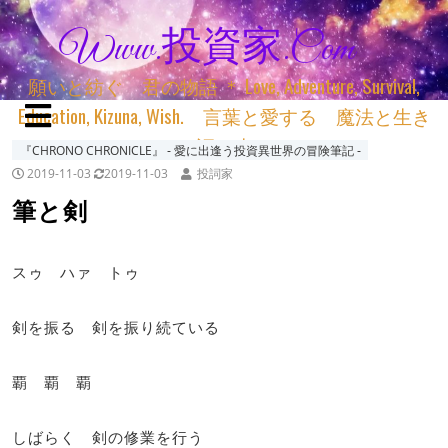
Www.投資家.com
願いと紡ぐ 君の物語 ＊ Love, Adventure, Survival,
Education, Kizuna, Wish. 言葉と愛する 魔法と生き
る 詞と生きる
『CHRONO CHRONICLE』 ‐ 愛に出逢う投資異世界の冒険筆記 ‐
2019-11-03
2019-11-03
投詞家
筆と剣
スゥ ハァ トゥ
剣を振る 剣を振り続ている
覇 覇 覇
しばらく 剣の修業を行う