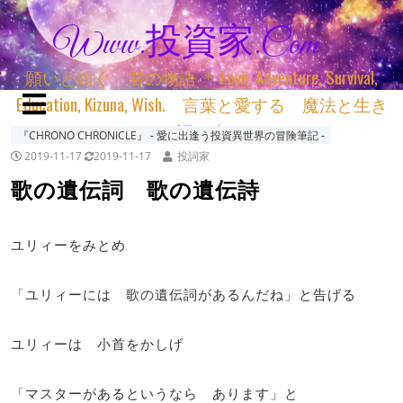
Www.投資家.com
願いと紡ぐ 君の物語 ＊ Love, Adventure, Survival,
Education, Kizuna, Wish. 言葉と愛する 魔法と生き
る 詞と生きる
『CHRONO CHRONICLE』 ‐ 愛に出逢う投資異世界の冒険筆記 ‐
2019-11-17
2019-11-17
投詞家
歌の遺伝詞 歌の遺伝詩
ユリィーをみとめ
「ユリィーには 歌の遺伝詞があるんだね」と告げる
ユリィーは 小首をかしげ
「マスターがあるというなら あります」と